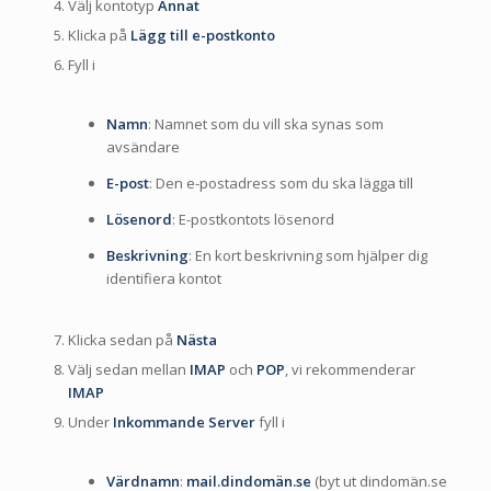
Välj kontotyp
Annat
Klicka på
Lägg till e-postkonto
Fyll i
Namn
: Namnet som du vill ska synas som
avsändare
E-post
: Den e-postadress som du ska lägga till
Lösenord
: E-postkontots lösenord
Beskrivning
: En kort beskrivning som hjälper dig
identifiera kontot
Klicka sedan på
Nästa
Välj sedan mellan
IMAP
och
POP
, vi rekommenderar
IMAP
Under
Inkommande Server
fyll i
Värdnamn
:
mail.dindomän.se
(byt ut dindomän.se