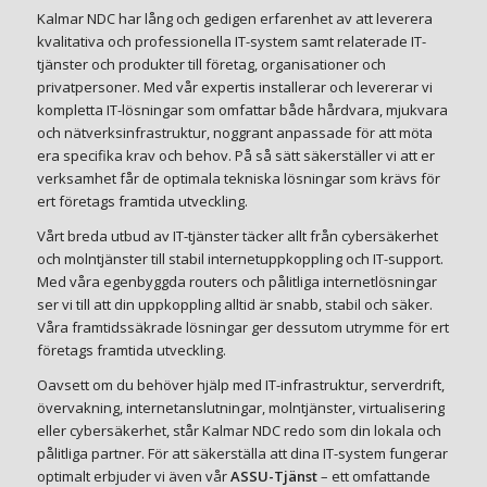
Kalmar NDC har lång och gedigen erfarenhet av att leverera
kvalitativa och professionella IT-system samt relaterade IT-
tjänster och produkter till företag, organisationer och
privatpersoner. Med vår expertis installerar och levererar vi
kompletta IT-lösningar som omfattar både hårdvara, mjukvara
och nätverksinfrastruktur, noggrant anpassade för att möta
era specifika krav och behov. På så sätt säkerställer vi att er
verksamhet får de optimala tekniska lösningar som krävs för
ert företags framtida utveckling.
Vårt breda utbud av IT-tjänster täcker allt från cybersäkerhet
och molntjänster till stabil internetuppkoppling och IT-support.
Med våra egenbyggda routers och pålitliga internetlösningar
ser vi till att din uppkoppling alltid är snabb, stabil och säker.
Våra framtidssäkrade lösningar ger dessutom utrymme för ert
företags framtida utveckling.
Oavsett om du behöver hjälp med IT-infrastruktur, serverdrift,
övervakning, internetanslutningar, molntjänster, virtualisering
eller cybersäkerhet, står Kalmar NDC redo som din lokala och
pålitliga partner. För att säkerställa att dina IT-system fungerar
optimalt erbjuder vi även vår
ASSU-Tjänst
– ett omfattande