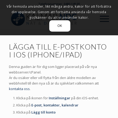
Telefonnummer: 0480-149 00
Vår hemsida använder, likt många andra, kakor för att förbättra
din upplevelse. Genom att fortsätta använda vår hemsida
godkänner du att vi använder kakor.
OK
LÄGGA TILL E-POSTKONTO
I IOS (IPHONE/IPAD)
Denna guiden är för dig som ligger placerad på vår nya
webbserver/cPanel.
Är du osäker eller vill flytta från den äldre modellen av
webbhotell till den nya så är du självklart välkommen att
kontakta oss
.
Klicka på ikonen för
Inställningar
på din iOS-enhet.
Klicka på
E-post, kontakter, kalendrar
Klicka på
Lägg till konto