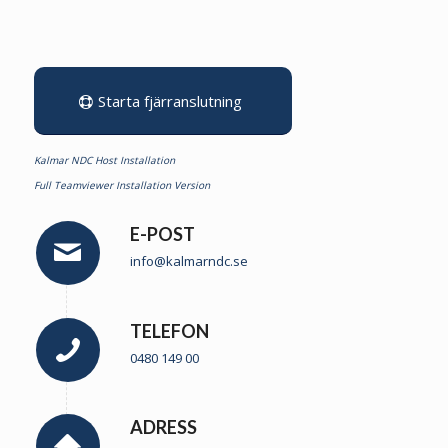
Starta fjärranslutning
Kalmar NDC Host Installation
Full Teamviewer Installation Version
E-POST
info@kalmarndc.se
TELEFON
0480 149 00
ADRESS