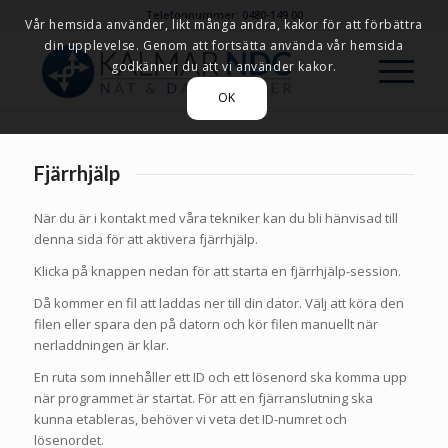
Telefonnummer: 0480-149 00
Vår hemsida använder, likt många andra, kakor för att förbättra
din upplevelse. Genom att fortsätta använda vår hemsida
godkänner du att vi använder kakor.
OK
Fjärrhjälp
När du är i kontakt med våra tekniker kan du bli hänvisad till
denna sida för att aktivera fjärrhjälp.
Klicka på knappen nedan för att starta en fjärrhjälp-session.
Då kommer en fil att laddas ner till din dator. Välj att köra den
filen eller spara den på datorn och kör filen manuellt när
nerladdningen är klar.
En ruta som innehåller ett ID och ett lösenord ska komma upp
när programmet är startat. För att en fjärranslutning ska
kunna etableras, behöver vi veta det ID-numret och
lösenordet.