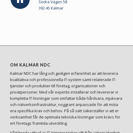
Södra Vägen 58
392 45 Kalmar
OM KALMAR NDC
Kalmar NDC har lång och gedigen erfarenhet av att leverera
kvalitativa och professionella IT-system samt relaterade IT-
tjänster och produkter till företag, organisationer och
privatpersoner. Med vår expertis installerar och levererar vi
kompletta IT-lösningar som omfattar både hårdvara, mjukvara
och nätverksinfrastruktur, noggrant anpassade för att möta
era specifika krav och behov. På så sätt säkerställer vi att er
verksamhet får de optimala tekniska lösningar som krävs för
ert företags framtida utveckling.
Vårt breda utbud av IT-tjänster täcker allt från cybersäkerhet