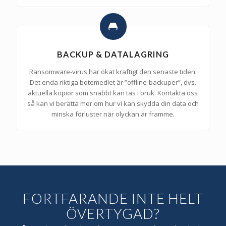
BACKUP & DATALAGRING
Ransomware-virus har ökat kraftigt den senaste tiden.
Det enda riktiga botemedlet är ”offline-backuper”, dvs.
aktuella kopior som snabbt kan tas i bruk. Kontakta oss
så kan vi berätta mer om hur vi kan skydda din data och
minska förluster när olyckan är framme.
FORTFARANDE INTE HELT
ÖVERTYGAD?