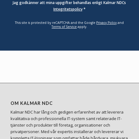
Jag godkänner att mina uppgifter behandlas enligt Kalmar NDCs
Integritetspolicy
*
This site is protected by reCAPTCHA and the Google
Privacy Policy
and
Terms of Service
apply.
OM KALMAR NDC
Kalmar NDC har lång och gedigen erfarenhet av att leverera
kvalitativa och professionella IT-system samt relaterade IT-
tjänster och produkter till företag, organisationer och
privatpersoner. Med vår expertis installerar och levererar vi
kompletta IT-lösningar som omfattar både hårdvara, mjukvara