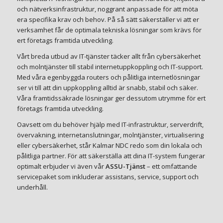
och nätverksinfrastruktur, noggrant anpassade för att möta
era specifika krav och behov. På så sätt säkerställer vi att er
verksamhet får de optimala tekniska lösningar som krävs för
ert företags framtida utveckling.
Vårt breda utbud av IT-tjänster täcker allt från cybersäkerhet
och molntjänster till stabil internetuppkoppling och IT-support.
Med våra egenbyggda routers och pålitliga internetlösningar
ser vi till att din uppkoppling alltid är snabb, stabil och säker.
Våra framtidssäkrade lösningar ger dessutom utrymme för ert
företags framtida utveckling.
Oavsett om du behöver hjälp med IT-infrastruktur, serverdrift,
övervakning, internetanslutningar, molntjänster, virtualisering
eller cybersäkerhet, står Kalmar NDC redo som din lokala och
pålitliga partner. För att säkerställa att dina IT-system fungerar
optimalt erbjuder vi även vår
ASSU-Tjänst
– ett omfattande
servicepaket som inkluderar assistans, service, support och
underhåll.