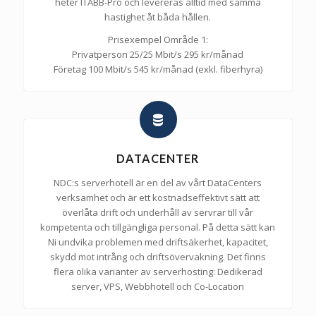
heter ITABB-Pro och levereras alltid med samma
hastighet åt båda hållen.
Prisexempel Område 1:
Privatperson 25/25 Mbit/s 295 kr/månad
Företag 100 Mbit/s 545 kr/månad (exkl. fiberhyra)
DATACENTER
NDC:s serverhotell är en del av vårt DataCenters
verksamhet och är ett kostnadseffektivt sätt att
överlåta drift och underhåll av servrar till vår
kompetenta och tillgängliga personal. På detta sätt kan
Ni undvika problemen med driftsäkerhet, kapacitet,
skydd mot intrång och driftsövervakning. Det finns
flera olika varianter av serverhosting: Dedikerad
server, VPS, Webbhotell och Co-Location