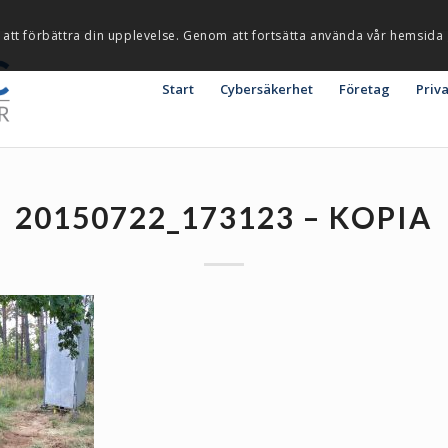
 att förbättra din upplevelse. Genom att fortsätta använda vår hemsida
Start
Cybersäkerhet
Företag
Priv
20150722_173123 – KOPIA