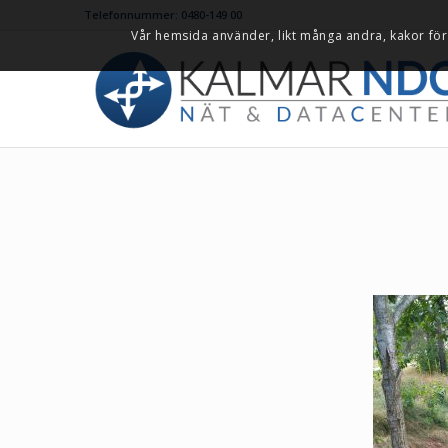
Telefonnummer: 0480-149 00
Vår hemsida använder, likt många andra, kakor för