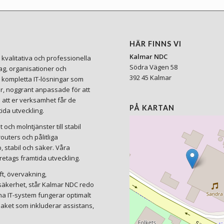
HÄR FINNS VI
Kalmar NDC
kvalitativa och professionella
Södra Vägen 58
tag, organisationer och
392 45 Kalmar
i kompletta IT-lösningar som
r, noggrant anpassade för att
i att er verksamhet får de
PÅ KARTAN
ida utveckling.
och molntjänster till stabil
uters och pålitliga
b, stabil och säker. Våra
etags framtida utveckling.
ft, övervakning,
ersäkerhet, står Kalmar NDC redo
dina IT-system fungerar optimalt
aket som inkluderar assistans,