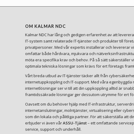
OM KALMAR NDC
Kalmar NDC har lång och gedigen erfarenhet av att leverera 
IT-system samt relaterade IT-tjänster och produkter till före
privatpersoner. Med vår expertis installerar och levererar v
omfattar både hårdvara, mjukvara och nätverksinfrastruktu
möta era specifika krav och behov. På så sätt säkerställer v
optimala tekniska lösningar som krävs för ert företags framt
Vårt breda utbud av IT-tjänster täcker allt från cybersäkerhet 
internetuppkoppling och IT-support. Med våra egenbyggda ro
internetlösningar ser vi till att din uppkoppling alltid är snab
framtidssäkrade lösningar ger dessutom utrymme för ert för
Oavsett om du behöver hjälp med IT-infrastruktur, serverdri
internetanslutningar, molntjänster, virtualisering eller cyb
som din lokala och pålitliga partner. För att säkerställa att 
erbjuder vi även vår
ASSU-Tjänst
– ett omfattande servicep
service, support och underhåll.