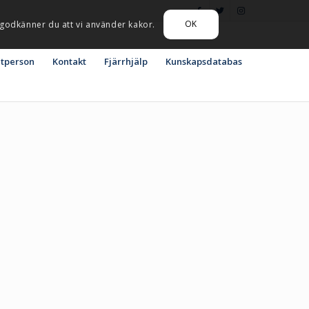
OK
 godkänner du att vi använder kakor.
atperson
Kontakt
Fjärrhjälp
Kunskapsdatabas