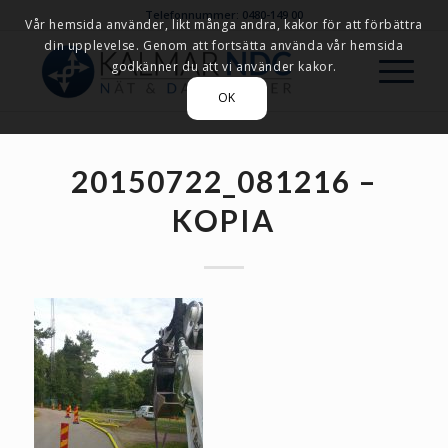
Telefonnummer: 0480-149 00
Vår hemsida använder, likt många andra, kakor för att förbättra
din upplevelse. Genom att fortsätta använda vår hemsida
godkänner du att vi använder kakor.
OK
20150722_081216 –
KOPIA