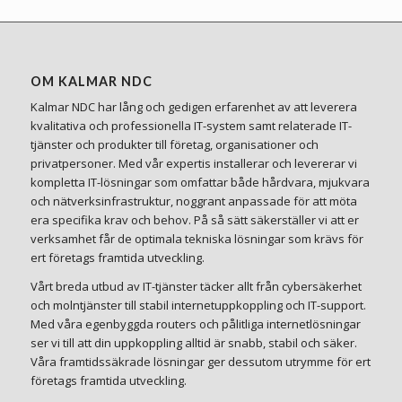
OM KALMAR NDC
Kalmar NDC har lång och gedigen erfarenhet av att leverera
kvalitativa och professionella IT-system samt relaterade IT-
tjänster och produkter till företag, organisationer och
privatpersoner. Med vår expertis installerar och levererar vi
kompletta IT-lösningar som omfattar både hårdvara, mjukvara
och nätverksinfrastruktur, noggrant anpassade för att möta
era specifika krav och behov. På så sätt säkerställer vi att er
verksamhet får de optimala tekniska lösningar som krävs för
ert företags framtida utveckling.
Vårt breda utbud av IT-tjänster täcker allt från cybersäkerhet
och molntjänster till stabil internetuppkoppling och IT-support.
Med våra egenbyggda routers och pålitliga internetlösningar
ser vi till att din uppkoppling alltid är snabb, stabil och säker.
Våra framtidssäkrade lösningar ger dessutom utrymme för ert
företags framtida utveckling.