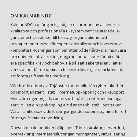
OM KALMAR NDC
Kalmar NDC har lång och gedigen erfarenhet av att leverera
kvalitativa och professionella IT-system samt relaterade IT-
tjänster och produkter till företag, organisationer och
privatpersoner. Med vår expertis installerar och levererar vi
kompletta IT-lösningar som omfattar både hårdvara, mjukvara
och nätverksinfrastruktur, noggrant anpassade för att möta
era specifika krav och behov. På så sätt säkerställer vi att er
verksamhet får de optimala tekniska lösningar som krävs för
ert företags framtida utveckling.
Vårt breda utbud av IT-tjänster täcker allt från cybersäkerhet
och molntjänster till stabil internetuppkoppling och IT-support.
Med våra egenbyggda routers och pålitliga internetlösningar
ser vi till att din uppkoppling alltid är snabb, stabil och säker.
Våra framtidssäkrade lösningar ger dessutom utrymme för ert
företags framtida utveckling.
Oavsett om du behöver hjälp med IT-infrastruktur, serverdrift,
övervakning, internetanslutningar, molntjänster, virtualisering