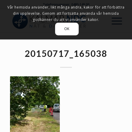
Telefonnummer: 0480-149 00
Vår hemsida använder, likt många andra, kakor för att förbättra
din upplevelse. Genom att fortsätta använda vår hemsida
godkänner du att vi använder kakor.
OK
20150717_165038