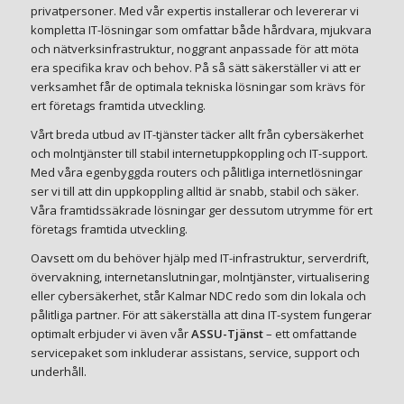
privatpersoner. Med vår expertis installerar och levererar vi
kompletta IT-lösningar som omfattar både hårdvara, mjukvara
och nätverksinfrastruktur, noggrant anpassade för att möta
era specifika krav och behov. På så sätt säkerställer vi att er
verksamhet får de optimala tekniska lösningar som krävs för
ert företags framtida utveckling.
Vårt breda utbud av IT-tjänster täcker allt från cybersäkerhet
och molntjänster till stabil internetuppkoppling och IT-support.
Med våra egenbyggda routers och pålitliga internetlösningar
ser vi till att din uppkoppling alltid är snabb, stabil och säker.
Våra framtidssäkrade lösningar ger dessutom utrymme för ert
företags framtida utveckling.
Oavsett om du behöver hjälp med IT-infrastruktur, serverdrift,
övervakning, internetanslutningar, molntjänster, virtualisering
eller cybersäkerhet, står Kalmar NDC redo som din lokala och
pålitliga partner. För att säkerställa att dina IT-system fungerar
optimalt erbjuder vi även vår
ASSU-Tjänst
– ett omfattande
servicepaket som inkluderar assistans, service, support och
underhåll.