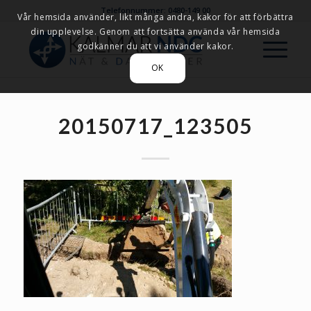
Telefonnummer: 0480-149 00
Vår hemsida använder, likt många andra, kakor för att förbättra
din upplevelse. Genom att fortsätta använda vår hemsida
godkänner du att vi använder kakor.
OK
20150717_123505