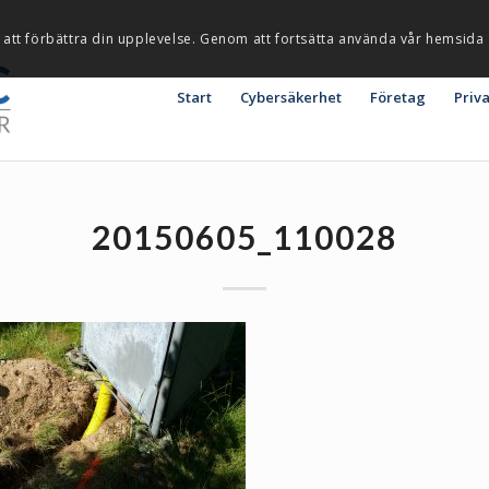
 att förbättra din upplevelse. Genom att fortsätta använda vår hemsida
Start
Cybersäkerhet
Företag
Priv
20150605_110028