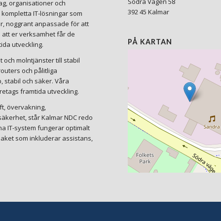
Södra Vägen 58
tag, organisationer och
392 45 Kalmar
i kompletta IT-lösningar som
r, noggrant anpassade för att
i att er verksamhet får de
PÅ KARTAN
ida utveckling.
och molntjänster till stabil
uters och pålitliga
b, stabil och säker. Våra
etags framtida utveckling.
ft, övervakning,
ersäkerhet, står Kalmar NDC redo
dina IT-system fungerar optimalt
aket som inkluderar assistans,