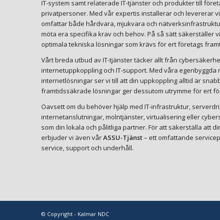
IT-system samt relaterade IT-tjänster och produkter till före
privatpersoner. Med vår expertis installerar och levererar v
omfattar både hårdvara, mjukvara och nätverksinfrastruktu
möta era specifika krav och behov. På så sätt säkerställer v
optimala tekniska lösningar som krävs för ert företags framt
Vårt breda utbud av IT-tjänster täcker allt från cybersäkerhet 
internetuppkoppling och IT-support. Med våra egenbyggda ro
internetlösningar ser vi till att din uppkoppling alltid är snab
framtidssäkrade lösningar ger dessutom utrymme för ert för
Oavsett om du behöver hjälp med IT-infrastruktur, serverdri
internetanslutningar, molntjänster, virtualisering eller cyb
som din lokala och pålitliga partner. För att säkerställa att 
erbjuder vi även vår
ASSU-Tjänst
– ett omfattande servicep
service, support och underhåll.
© Copyright - Kalmar NDC