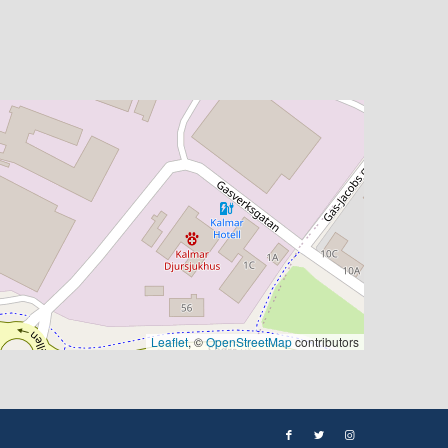
Leaflet
, ©
OpenStreetMap
contributors