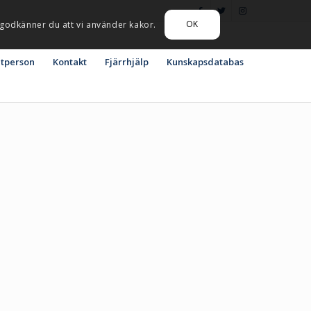
OK
 godkänner du att vi använder kakor.
atperson
Kontakt
Fjärrhjälp
Kunskapsdatabas