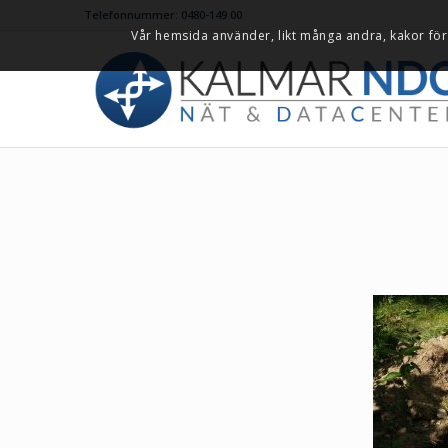
Telefonnummer: 0480-149 00
Vår hemsida använder, likt många andra, kakor för