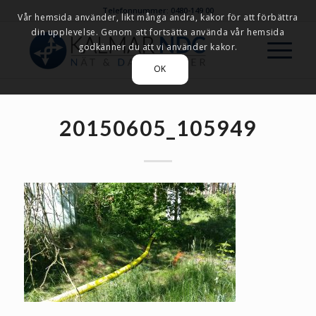
Telefonnummer: 0480-149 00
Vår hemsida använder, likt många andra, kakor för att förbättra
din upplevelse. Genom att fortsätta använda vår hemsida
godkänner du att vi använder kakor.
OK
20150605_105949