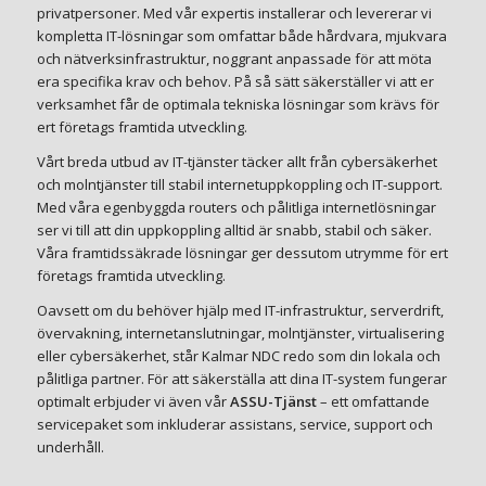
privatpersoner. Med vår expertis installerar och levererar vi
kompletta IT-lösningar som omfattar både hårdvara, mjukvara
och nätverksinfrastruktur, noggrant anpassade för att möta
era specifika krav och behov. På så sätt säkerställer vi att er
verksamhet får de optimala tekniska lösningar som krävs för
ert företags framtida utveckling.
Vårt breda utbud av IT-tjänster täcker allt från cybersäkerhet
och molntjänster till stabil internetuppkoppling och IT-support.
Med våra egenbyggda routers och pålitliga internetlösningar
ser vi till att din uppkoppling alltid är snabb, stabil och säker.
Våra framtidssäkrade lösningar ger dessutom utrymme för ert
företags framtida utveckling.
Oavsett om du behöver hjälp med IT-infrastruktur, serverdrift,
övervakning, internetanslutningar, molntjänster, virtualisering
eller cybersäkerhet, står Kalmar NDC redo som din lokala och
pålitliga partner. För att säkerställa att dina IT-system fungerar
optimalt erbjuder vi även vår
ASSU-Tjänst
– ett omfattande
servicepaket som inkluderar assistans, service, support och
underhåll.