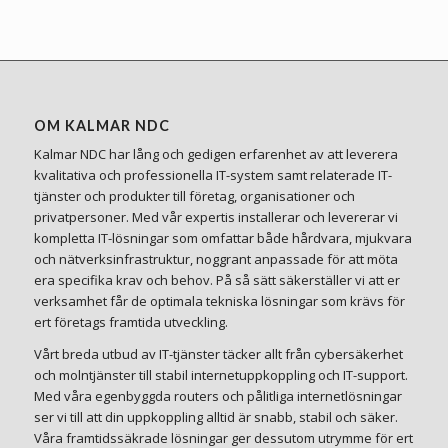
OM KALMAR NDC
Kalmar NDC har lång och gedigen erfarenhet av att leverera
kvalitativa och professionella IT-system samt relaterade IT-
tjänster och produkter till företag, organisationer och
privatpersoner. Med vår expertis installerar och levererar vi
kompletta IT-lösningar som omfattar både hårdvara, mjukvara
och nätverksinfrastruktur, noggrant anpassade för att möta
era specifika krav och behov. På så sätt säkerställer vi att er
verksamhet får de optimala tekniska lösningar som krävs för
ert företags framtida utveckling.
Vårt breda utbud av IT-tjänster täcker allt från cybersäkerhet
och molntjänster till stabil internetuppkoppling och IT-support.
Med våra egenbyggda routers och pålitliga internetlösningar
ser vi till att din uppkoppling alltid är snabb, stabil och säker.
Våra framtidssäkrade lösningar ger dessutom utrymme för ert