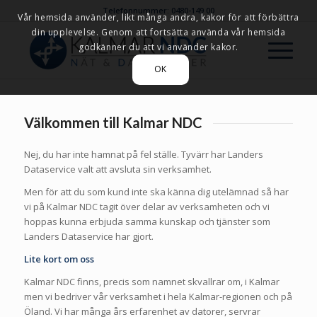
Telefonnummer: 0480-149 00
Vår hemsida använder, likt många andra, kakor för att förbättra
din upplevelse. Genom att fortsätta använda vår hemsida
godkänner du att vi använder kakor.
OK
Välkommen till Kalmar NDC
Nej, du har inte hamnat på fel ställe. Tyvärr har Landers
Dataservice valt att avsluta sin verksamhet.
Men för att du som kund inte ska känna dig utelämnad så har
vi på Kalmar NDC tagit över delar av verksamheten och vi
hoppas kunna erbjuda samma kunskap och tjänster som
Landers Dataservice har gjort.
Lite kort om oss
Kalmar NDC finns, precis som namnet skvallrar om, i Kalmar
men vi bedriver vår verksamhet i hela Kalmar-regionen och på
Öland. Vi har många års erfarenhet av datorer, servrar