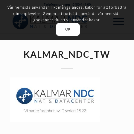
Telefonnummer: 0480-149 00
Vår hemsida använder, likt många andra, kakor för att förbättra
din upplevelse. Genom att fortsätta använda vår hemsida
godkänner du att vi använder kakor.
OK
KALMAR_NDC_TW