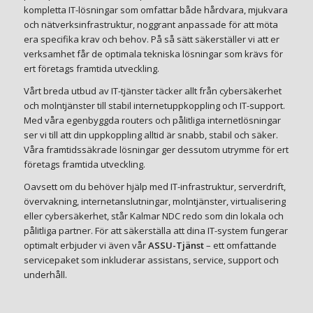
kompletta IT-lösningar som omfattar både hårdvara, mjukvara
och nätverksinfrastruktur, noggrant anpassade för att möta
era specifika krav och behov. På så sätt säkerställer vi att er
verksamhet får de optimala tekniska lösningar som krävs för
ert företags framtida utveckling.
Vårt breda utbud av IT-tjänster täcker allt från cybersäkerhet
och molntjänster till stabil internetuppkoppling och IT-support.
Med våra egenbyggda routers och pålitliga internetlösningar
ser vi till att din uppkoppling alltid är snabb, stabil och säker.
Våra framtidssäkrade lösningar ger dessutom utrymme för ert
företags framtida utveckling.
Oavsett om du behöver hjälp med IT-infrastruktur, serverdrift,
övervakning, internetanslutningar, molntjänster, virtualisering
eller cybersäkerhet, står Kalmar NDC redo som din lokala och
pålitliga partner. För att säkerställa att dina IT-system fungerar
optimalt erbjuder vi även vår
ASSU-Tjänst
– ett omfattande
servicepaket som inkluderar assistans, service, support och
underhåll.